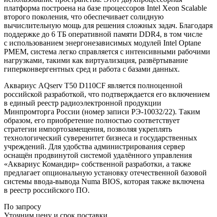
платформа построена на базе процессоров Intel Xeon Scalable
второго поколения, что обеспечивает солидную
вычислительную мощь для решения сложных задач. Благодаря
поддержке до 6 ТБ оперативной памяти DDR4, в том числе
с использованием энергонезависимых модулей Intel Optane
PMEM, система легко справляется с интенсивными рабочими
нагрузками, такими как виртуализация, развёртывание
гиперконвергентных сред и работа с базами данных.
Аквариус AQserv T50 D110CF является полноценной
российской разработкой, что подтверждается его включением
в единый реестр радиоэлектронной продукции
Минпромторга России (номер записи РЭ-10032/22). Таким
образом, его приобретение полностью соответствует
стратегии импортозамещения, позволяя укреплять
технологический суверенитет бизнеса и государственных
учреждений. Для удобства администрирования сервер
оснащён продвинутой системой удалённого управления
«Аквариус Командир» собственной разработки, а также
предлагает опциональную установку отечественной базовой
системы ввода-вывода Numa BIOS, которая также включена
в реестр российского ПО.
По запросу
Уточним цену и срок поставки