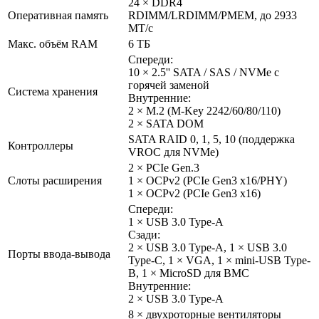
24 × DDR4
Оперативная память
RDIMM/LRDIMM/PMEM, до 2933
МТ/с
Макс. объём RAM
6 ТБ
Спереди:
10 × 2.5'' SATA / SAS / NVMe с
горячей заменой
Система хранения
Внутренние:
2 × M.2 (M-Key 2242/60/80/110)
2 × SATA DOM
SATA RAID 0, 1, 5, 10 (поддержка
Контроллеры
VROC для NVMe)
2 × PCIe Gen.3
Слоты расширения
1 × OCPv2 (PCIe Gen3 x16/PHY)
1 × OCPv2 (PCIe Gen3 x16)
Спереди:
1 × USB 3.0 Type-A
Сзади:
2 × USB 3.0 Type-A, 1 × USB 3.0
Порты ввода-вывода
Type-С, 1 × VGA, 1 × mini-USB Type-
B, 1 × MicroSD для BMC
Внутренние:
2 × USB 3.0 Type-A
8 × двухроторные вентиляторы