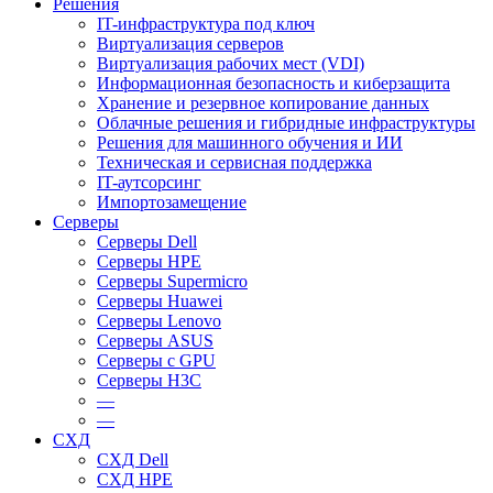
Решения
IT-инфраструктура под ключ
Виртуализация серверов
Виртуализация рабочих мест (VDI)
Информационная безопасность и киберзащита
Хранение и резервное копирование данных
Облачные решения и гибридные инфраструктуры
Решения для машинного обучения и ИИ
Техническая и сервисная поддержка
IT-аутсорсинг
Импортозамещение
Серверы
Серверы Dell
Серверы HPE
Серверы Supermicro
Серверы Huawei
Серверы Lenovo
Серверы ASUS
Серверы c GPU
Серверы H3C
—
—
СХД
СХД Dell
СХД HPE