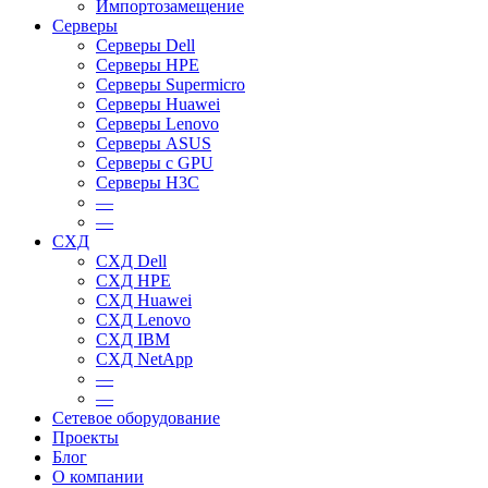
Импортозамещение
Серверы
Серверы Dell
Серверы HPE
Серверы Supermicro
Серверы Huawei
Серверы Lenovo
Серверы ASUS
Серверы c GPU
Серверы H3C
—
—
СХД
СХД Dell
СХД HPE
СХД Huawei
СХД Lenovo
СХД IBM
СХД NetApp
—
—
Сетевое оборудование
Проекты
Блог
О компании