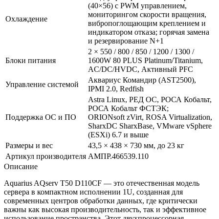
(40×56) с PWM управлением,
мониторингом скорости вращения,
Охлаждение
вибропоглощающим креплением и
индикатором отказа; горячая замена
и резервирование N+1
2 × 550 / 800 / 850 / 1200 / 1300 /
Блоки питания
1600W 80 PLUS Platinum/Titanium,
AC/DC/HVDC, Активный PFC
Аквариус Командир (AST2500),
Управление системой
IPMI 2.0, Redfish
Astra Linux, РЕД ОС, РОСА Кобальт,
РОСА Кобальт ФСТЭК;
Поддержка ОС и ПО
ORIONsoft zVirt, ROSA Virtualization,
SharxDC SharxBase, VMware vSphere
(ESXi) 6.7 и выше
Размеры и вес
43,5 × 438 × 730 мм, до 23 кг
Артикул производителя
АМПР.466539.110
Описание
Aquarius AQserv T50 D110CF — это отечественная модель
сервера в компактном исполнении 1U, созданная для
современных центров обработки данных, где критически
важны как высокая производительность, так и эффективное
использование пространства. Этот двухпроцессорная