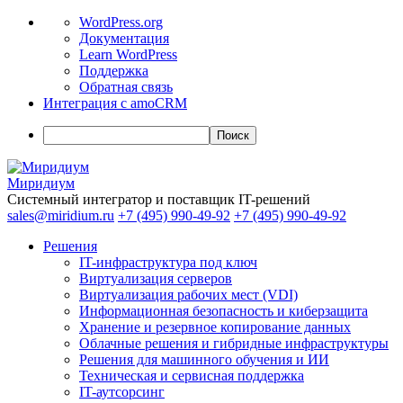
О
WordPress.org
WordPress
Документация
Learn WordPress
Поддержка
Обратная связь
Интеграция с amoCRM
Поиск
Миридиум
Системный интегратор и поставщик IT-решений
sales@miridium.ru
+7 (495) 990-49-92
+7 (495) 990-49-92
Решения
IT-инфраструктура под ключ
Виртуализация серверов
Виртуализация рабочих мест (VDI)
Информационная безопасность и киберзащита
Хранение и резервное копирование данных
Облачные решения и гибридные инфраструктуры
Решения для машинного обучения и ИИ
Техническая и сервисная поддержка
IT-аутсорсинг