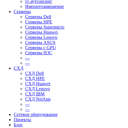
IT-аутсорсинг
Импортозамещение
Серверы
Серверы Dell
Серверы HPE
Серверы Supermicro
Серверы Huawei
Серверы Lenovo
Серверы ASUS
Серверы c GPU
Серверы H3C
—
—
СХД
СХД Dell
СХД HPE
СХД Huawei
СХД Lenovo
СХД IBM
СХД NetApp
—
—
Сетевое оборудование
Проекты
Блог