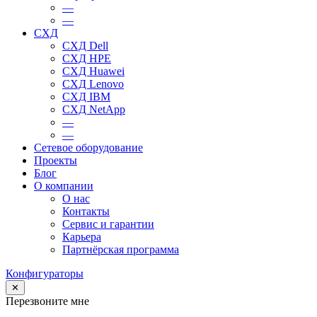
—
—
СХД
СХД Dell
СХД HPE
СХД Huawei
СХД Lenovo
СХД IBM
СХД NetApp
—
—
Сетевое оборудование
Проекты
Блог
О компании
О нас
Контакты
Сервис и гарантии
Карьера
Партнёрская программа
Конфигураторы
✕
Перезвоните мне