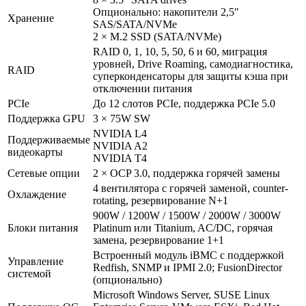
Опционально: накопители 2,5"
Хранение
SAS/SATA/NVMe
2 × M.2 SSD (SATA/NVMe)
RAID 0, 1, 10, 5, 50, 6 и 60, миграция
уровней, Drive Roaming, самодиагностика,
RAID
суперконденсаторы для защиты кэша при
отключении питания
PCIe
До 12 слотов PCIe, поддержка PCIe 5.0
Поддержка GPU
3 × 75W SW
NVIDIA L4
Поддерживаемые
NVIDIA A2
видеокарты
NVIDIA T4
Сетевые опции
2 × OCP 3.0, поддержка горячей замены
4 вентилятора с горячей заменой, counter-
Охлаждение
rotating, резервирование N+1
900W / 1200W / 1500W / 2000W / 3000W
Блоки питания
Platinum или Titanium, AC/DC, горячая
замена, резервирование 1+1
Встроенный модуль iBMC с поддержкой
Управление
Redfish, SNMP и IPMI 2.0; FusionDirector
системой
(опционально)
Microsoft Windows Server, SUSE Linux