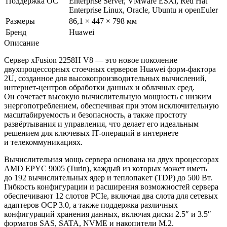
Поддержка ОС
Enterprise Server, VMware ESXi, Red Hat
Enterprise Linux, Oracle, Ubuntu и openEuler
Размеры
86,1 × 447 × 798 мм
Бренд
Huawei
Описание
Сервер xFusion 2258H V8 — это новое поколение
двухпроцессорных стоечных серверов Huawei форм-фактора
2U, созданное для высокопроизводительных вычислений,
интернет-центров обработки данных и облачных сред.
Он сочетает высокую вычислительную мощность с низким
энергопотреблением, обеспечивая при этом исключительную
масштабируемость и безопасность, а также простоту
развёртывания и управления, что делает его идеальным
решением для ключевых IT-операций в интернете
и телекоммуникациях.
Вычислительная мощь сервера основана на двух процессорах
AMD EPYC 9005 (Turin), каждый из которых может иметь
до 192 вычислительных ядер и теплопакет (TDP) до 500 Вт.
Гибкость конфигурации и расширения возможностей сервера
обеспечивают 12 слотов PCIe, включая два слота для сетевых
адаптеров OCP 3.0, а также поддержка различных
конфигураций хранения данных, включая диски 2.5″ и 3.5″
форматов SAS, SATA, NVME и накопители M.2.