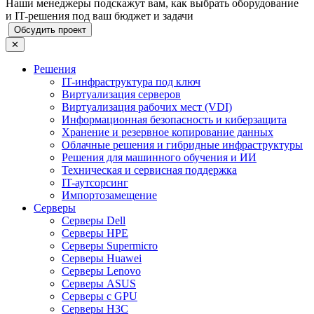
Наши менеджеры подскажут вам, как выбрать оборудование
и IT-решения под ваш бюджет и задачи
Обсудить проект
✕
Решения
IT-инфраструктура под ключ
Виртуализация серверов
Виртуализация рабочих мест (VDI)
Информационная безопасность и киберзащита
Хранение и резервное копирование данных
Облачные решения и гибридные инфраструктуры
Решения для машинного обучения и ИИ
Техническая и сервисная поддержка
IT-аутсорсинг
Импортозамещение
Серверы
Серверы Dell
Серверы HPE
Серверы Supermicro
Серверы Huawei
Серверы Lenovo
Серверы ASUS
Серверы c GPU
Серверы H3C