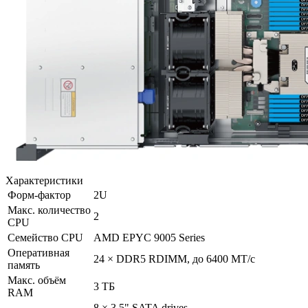
Характеристики
Форм-фактор
2U
Макс. количество
2
CPU
Семейство CPU
AMD EPYC 9005 Series
Оперативная
24 × DDR5 RDIMM, до 6400 МТ/с
память
Макс. объём
3 ТБ
RAM
8 × 3.5" SATA drives