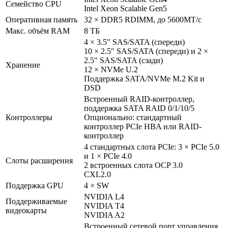
Семейство CPU
Intel Xeon Scalable Gen5
Оперативная память
32 × DDR5 RDIMM, до 5600МТ/с
Макс. объём RAM
8 ТБ
4 × 3.5″ SAS/SATA (спереди)
10 × 2.5″ SAS/SATA (спереди) и 2 ×
2.5″ SAS/SATA (сзади)
Хранение
12 × NVMe U.2
Поддержка SATA/NVMe M.2 Kit и
DSD
Встроенный RAID-контроллер,
поддержка SATA RAID 0/1/10/5
Контроллеры
Опционально: стандартный
контроллер PCIe HBA или RAID-
контроллер
4 стандартных слота PCIe: 3 × PCIe 5.0
и 1 × PCIe 4.0
Слоты расширения
2 встроенных слота OCP 3.0
CXL2.0
Поддержка GPU
4 × SW
NVIDIA L4
Поддерживаемые
NVIDIA T4
видеокарты
NVIDIA A2
Встроенный сетевой порт управления