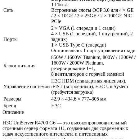
1 Гбит/с
Сеть
Встроенные слоты OCP 3.0 для 4 × GE
/ 2 × 10GE / 2 × 25GE / 2 × 100GE NIC
PCIe
2 × VGA (1 спереди и 1 сзади)
4 × USB (1 передний, 1 внутренний, 2
Порты
задних)
1 × USB Type C (спереди)
Опционально: 1 порт управления сзади
850W / 1600W Titanium, 800W / 1300W /
1600W / 2000W Platinum,
Блоки питания
резервирование 1+1,
8 вентиляторов с горячей заменой
H3C HDM (cтандартная лицензия),
Управление системой
iFIST (встроенный), H3C UniSystem
(требуется загрузка)
Размеры
42,9 × 434,6 × 777–805 мм
Бренд
H3C
Описание
H3C UniServer R4700 G6 — это высокопроизводительный
стоечный сервер формата 1U, созданный для современных
задач искусственного интеллекта и интенсивных