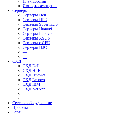
IT-аутсорсинг
Импортозамещение
Серверы
Серверы Dell
Серверы HPE
Серверы Supermicro
Серверы Huawei
Серверы Lenovo
Серверы ASUS
Серверы c GPU
Серверы H3C
—
—
СХД
СХД Dell
СХД HPE
СХД Huawei
СХД Lenovo
СХД IBM
СХД NetApp
—
—
Сетевое оборудование
Проекты
Блог