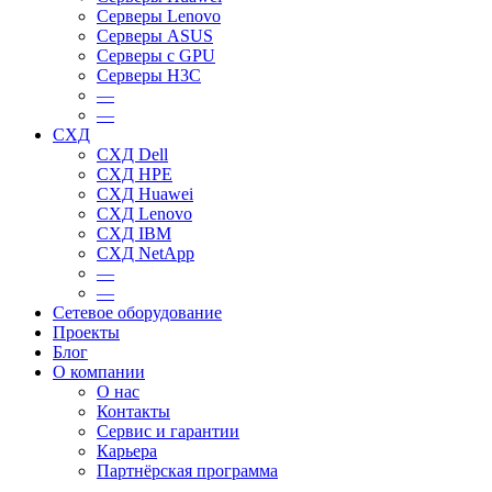
Серверы Lenovo
Серверы ASUS
Серверы c GPU
Серверы H3C
—
—
СХД
СХД Dell
СХД HPE
СХД Huawei
СХД Lenovo
СХД IBM
СХД NetApp
—
—
Сетевое оборудование
Проекты
Блог
О компании
О нас
Контакты
Сервис и гарантии
Карьера
Партнёрская программа