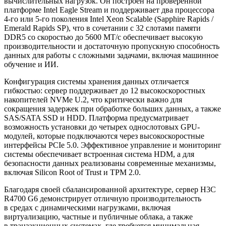
вычислительных нагрузок. Он построен на проверенной
платформе Intel Eagle Stream и поддерживает два процессора
4-го или 5-го поколения Intel Xeon Scalable (Sapphire Rapids /
Emerald Rapids SP), что в сочетании с 32 слотами памяти
DDR5 со скоростью до 5600 МТ/с обеспечивает высокую
производительности и достаточную пропускную способность
данных для работы с сложными задачами, включая машинное
обучение и ИИ.
Конфигурация системы хранения данных отличается
гибкостью: сервер поддерживает до 12 высокоскоростных
накопителей NVMe U.2, что критически важно для
сокращения задержек при обработке больших данных, а также
SAS/SATA SSD и HDD. Платформа предусматривает
возможность установки до четырех однослотовых GPU-
модулей, которые подключаются через высокоскоростные
интерфейсы PCIe 5.0. Эффективное управление и мониторинг
системы обеспечивает встроенная система HDM, а для
безопасности данных реализованы современные механизмы,
включая Silicon Root of Trust и TPM 2.0.
Благодаря своей сбалансированной архитектуре, сервер H3C
R4700 G6 демонстрирует отличную производительность
в средах с динамическими нагрузками, включая
виртуализацию, частные и публичные облака, а также
в транзакционных системах, где требуется минимальная