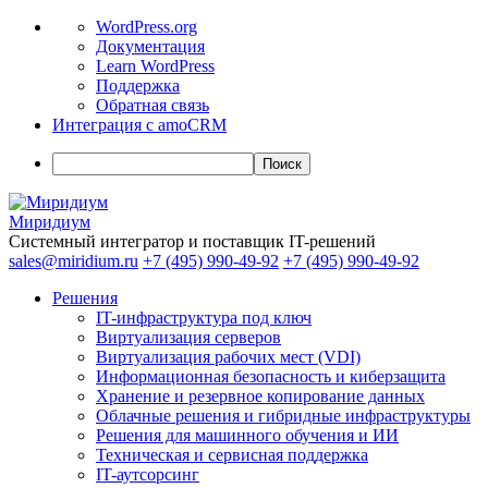
О
WordPress.org
WordPress
Документация
Learn WordPress
Поддержка
Обратная связь
Интеграция с amoCRM
Поиск
Миридиум
Системный интегратор и поставщик IT-решений
sales@miridium.ru
+7 (495) 990-49-92
+7 (495) 990-49-92
Решения
IT-инфраструктура под ключ
Виртуализация серверов
Виртуализация рабочих мест (VDI)
Информационная безопасность и киберзащита
Хранение и резервное копирование данных
Облачные решения и гибридные инфраструктуры
Решения для машинного обучения и ИИ
Техническая и сервисная поддержка
IT-аутсорсинг