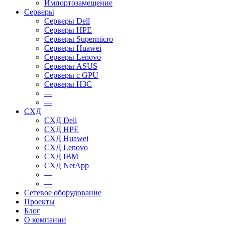
Импортозамещение
Серверы
Серверы Dell
Серверы HPE
Серверы Supermicro
Серверы Huawei
Серверы Lenovo
Серверы ASUS
Серверы c GPU
Серверы H3C
—
—
СХД
СХД Dell
СХД HPE
СХД Huawei
СХД Lenovo
СХД IBM
СХД NetApp
—
—
Сетевое оборудование
Проекты
Блог
О компании