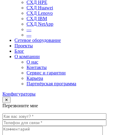
СХД HPE
СХД Huawei
СХД Lenovo
СХД IBM
СХД NetApp
—
—
Сетевое оборудование
Проекты
Блог
О компании
О нас
Контакты
Сервис и гарантии
Карьера
Партнёрская программа
Конфигураторы
✕
Перезвоните мне