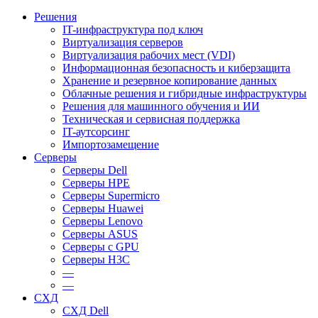
Решения
IT-инфраструктура под ключ
Виртуализация серверов
Виртуализация рабочих мест (VDI)
Информационная безопасность и киберзащита
Хранение и резервное копирование данных
Облачные решения и гибридные инфраструктуры
Решения для машинного обучения и ИИ
Техническая и сервисная поддержка
IT-аутсорсинг
Импортозамещение
Серверы
Серверы Dell
Серверы HPE
Серверы Supermicro
Серверы Huawei
Серверы Lenovo
Серверы ASUS
Серверы c GPU
Серверы H3C
—
—
СХД
СХД Dell