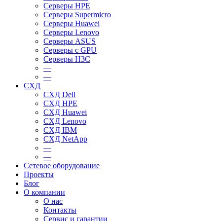
Серверы HPE
Серверы Supermicro
Серверы Huawei
Серверы Lenovo
Серверы ASUS
Серверы c GPU
Серверы H3C
—
—
СХД
СХД Dell
СХД HPE
СХД Huawei
СХД Lenovo
СХД IBM
СХД NetApp
—
—
Сетевое оборудование
Проекты
Блог
О компании
О нас
Контакты
Сервис и гарантии