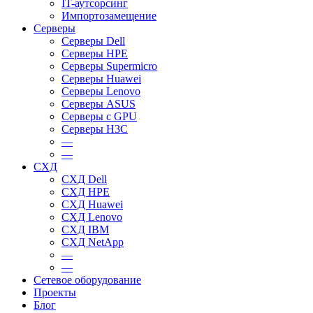
IT-аутсорсинг
Импортозамещение
Серверы
Серверы Dell
Серверы HPE
Серверы Supermicro
Серверы Huawei
Серверы Lenovo
Серверы ASUS
Серверы c GPU
Серверы H3C
—
—
СХД
СХД Dell
СХД HPE
СХД Huawei
СХД Lenovo
СХД IBM
СХД NetApp
—
—
Сетевое оборудование
Проекты
Блог