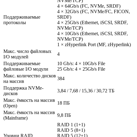
NVMe/TCP)
4 × 64Gb/s (FC, NVMe, SRDF)
4 × 32Gb/s (FC, NVMe/FC, FICON,
Поддерживаемые
SRDF)
протоколы
4 × 25Gb/s (Ethernet, iSCSI, SRDF,
NVMe/TCP)
4 × 10Gb/s (Ethernet, iSCSI, SRDF,
NVMe/TCP)
1 × zHyperlink Port (MF, zHyperlink)
Макс. число файловых
4
I/O модулей
Поддерживаемые
10 Gb/s: 4 × 10Gb/s File
файловые I/O модули
25 Gb/s: 4 × 25Gb/s File
Макс. количество дисков
384
на массив
Поддержка NVMe-
3,84 / 7,68 / 15,36 / 30,72 ТБ
дисков
Макс. ёмкость на массив
18 ПБ
(Open)
Макс. ёмкость на массив
9,8 ПБ
(Mainframe)
RAID 1 (1+1)
RAID 5 (8+1)
Уровни RAID
RAID 5 (12+1)