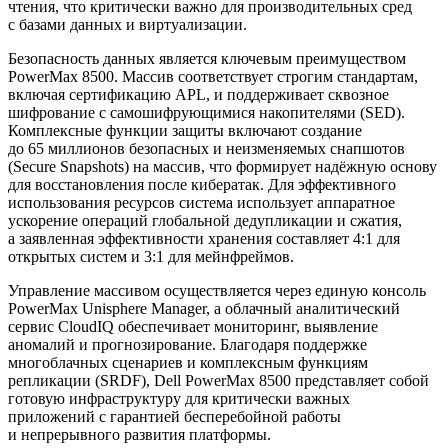
чтения, что критически важно для производительных сред
с базами данных и виртуализации.
Безопасность данных является ключевым преимуществом
PowerMax 8500. Массив соответствует строгим стандартам,
включая сертификацию APL, и поддерживает сквозное
шифрование с самошифрующимися накопителями (SED).
Комплексные функции защиты включают создание
до 65 миллионов безопасных и неизменяемых снапшотов
(Secure Snapshots) на массив, что формирует надёжную основу
для восстановления после кибератак. Для эффективного
использования ресурсов система использует аппаратное
ускорение операций глобальной дедупликации и сжатия,
а заявленная эффективности хранения составляет 4:1 для
открытых систем и 3:1 для мейнфреймов.
Управление массивом осуществляется через единую консоль
PowerMax Unisphere Manager, а облачный аналитический
сервис CloudIQ обеспечивает мониторинг, выявление
аномалий и прогнозирование. Благодаря поддержке
многоблачных сценариев и комплексным функциям
репликации (SRDF), Dell PowerMax 8500 представляет собой
готовую инфраструктуру для критически важных
приложений с гарантией бесперебойной работы
и непрерывного развития платформы.