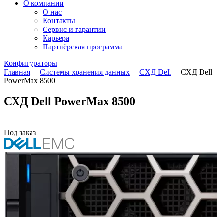
О компании
О нас
Контакты
Сервис и гарантии
Карьера
Партнёрская программа
Конфигураторы
Главная
—
Системы хранения данных
—
СХД Dell
—
СХД Dell
PowerMax 8500
СХД Dell PowerMax 8500
Под заказ