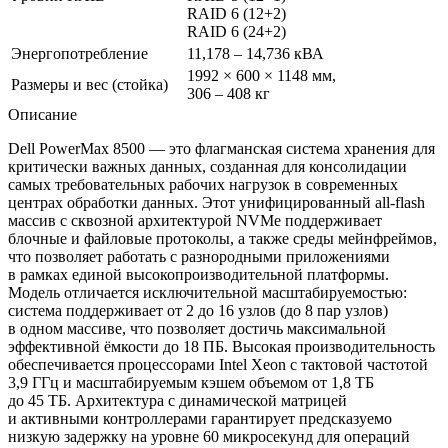
RAID 6 (12+2)
RAID 6 (24+2)
Энергопотребление
11,178 – 14,736 кВА
1992 × 600 × 1148 мм,
Размеры и вес (стойка)
306 – 408 кг
Описание
Dell PowerMax 8500 — это флагманская система хранения для
критически важных данных, созданная для консолидации
самых требовательных рабочих нагрузок в современных
центрах обработки данных. Этот унифицированный all-flash
массив с сквозной архитектурой NVMe поддерживает
блочные и файловые протоколы, а также среды мейнфреймов,
что позволяет работать с разнородными приложениями
в рамках единой высокопроизводительной платформы.
Модель отличается исключительной масштабируемостью:
система поддерживает от 2 до 16 узлов (до 8 пар узлов)
в одном массиве, что позволяет достичь максимальной
эффективной ёмкости до 18 ПБ. Высокая производительность
обеспечивается процессорами Intel Xeon с тактовой частотой
3,9 ГГц и масштабируемым кэшем объемом от 1,8 ТБ
до 45 ТБ. Архитектура с динамической матрицей
и активными контроллерами гарантирует предсказуемо
низкую задержку на уровне 60 микросекунд для операций