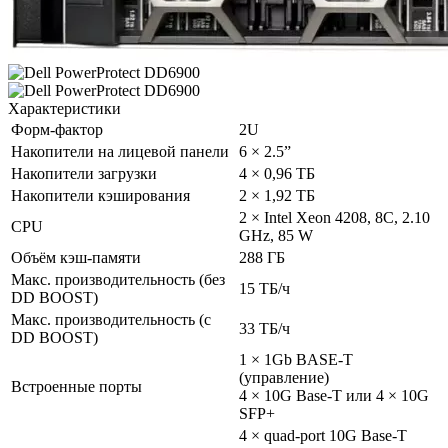
Характеристики
Форм-фактор
2U
Накопители на лицевой панели
6 × 2.5”
Накопители загрузки
4 × 0,96 ТБ
Накопители кэширования
2 × 1,92 ТБ
2 × Intel Xeon 4208, 8C, 2.10
CPU
GHz, 85 W
Объём кэш-памяти
288 ГБ
Макс. производительность (без
15 ТБ/ч
DD BOOST)
Макс. производительность (с
33 ТБ/ч
DD BOOST)
1 × 1Gb BASE-T
(управление)
Встроенные порты
4 × 10G Base-T или 4 × 10G
SFP+
4 × quad-port 10G Base-T