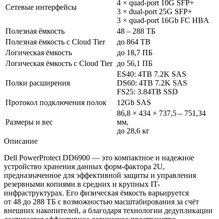
4 × quad-port 10G SFP+
Сетевые интерфейсы
3 × dual-port 25G SFP+
3 × quad-port 16Gb FC HBA
Полезная ёмкость
48 – 288 ТБ
Полезная ёмкость с Cloud Tier
до 864 TB
Логическая ёмкость
до 18,7 ПБ
Логическая ёмкость с Cloud Tier
до 56,1 ПБ
ES40: 4TB 7.2K SAS
Полки расширения
DS60: 4TB 7.2K SAS
FS25: 3.84TB SSD
Протокол подключения полок
12Gb SAS
86,8 × 434 × 737,5 – 751,34
Размеры и вес
мм,
до 28,6 кг
Описание
Dell PowerProtect DD6900 — это компактное и надежное
устройство хранения данных форм-фактора 2U,
предназначенное для эффективной защиты и управления
резервными копиями в средних и крупных IT-
инфраструктурах. Его физическая ёмкость варьируется
от 48 до 288 ТБ с возможностью масштабирования за счёт
внешних накопителей, а благодаря технологии дедупликации