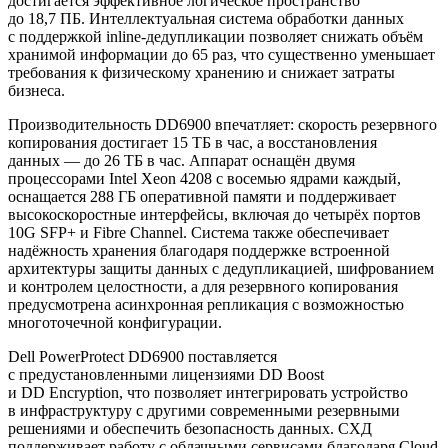
достигается эффективное логическое пространство
до 18,7 ПБ. Интеллектуальная система обработки данных
с поддержкой inline-дедупликации позволяет снижать объём
хранимой информации до 65 раз, что существенно уменьшает
требования к физическому хранению и снижает затраты
бизнеса.
Производительность DD6900 впечатляет: скорость резервного
копирования достигает 15 ТБ в час, а восстановления
данных — до 26 ТБ в час. Аппарат оснащён двумя
процессорами Intel Xeon 4208 с восемью ядрами каждый,
оснащается 288 ГБ оперативной памяти и поддерживает
высокоскоростные интерфейсы, включая до четырёх портов
10G SFP+ и Fibre Channel. Система также обеспечивает
надёжность хранения благодаря поддержке встроенной
архитектуры защиты данных с дедупликацией, шифрованием
и контролем целостности, а для резервного копирования
предусмотрена асинхронная репликация с возможностью
многоточечной конфигурации.
Dell PowerProtect DD6900 поставляется
с предустановленными лицензиями DD Boost
и DD Encryption, что позволяет интегрировать устройство
в инфраструктуру с другими современными резервными
решениями и обеспечить безопасность данных. СХД
поддерживает работу с облачными сервисами благодаря Cloud