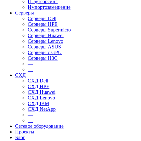
IT-аутсорсинг
Импортозамещение
Серверы
Серверы Dell
Серверы HPE
Серверы Supermicro
Серверы Huawei
Серверы Lenovo
Серверы ASUS
Серверы c GPU
Серверы H3C
—
—
СХД
СХД Dell
СХД HPE
СХД Huawei
СХД Lenovo
СХД IBM
СХД NetApp
—
—
Сетевое оборудование
Проекты
Блог