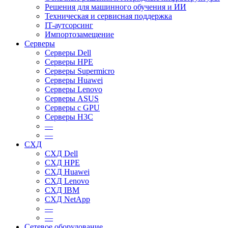
Решения для машинного обучения и ИИ
Техническая и сервисная поддержка
IT-аутсорсинг
Импортозамещение
Серверы
Серверы Dell
Серверы HPE
Серверы Supermicro
Серверы Huawei
Серверы Lenovo
Серверы ASUS
Серверы c GPU
Серверы H3C
—
—
СХД
СХД Dell
СХД HPE
СХД Huawei
СХД Lenovo
СХД IBM
СХД NetApp
—
—
Сетевое оборудование