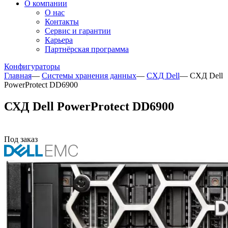
О компании
О нас
Контакты
Сервис и гарантии
Карьера
Партнёрская программа
Конфигураторы
Главная
—
Системы хранения данных
—
СХД Dell
—
СХД Dell
PowerProtect DD6900
СХД Dell PowerProtect DD6900
Под заказ