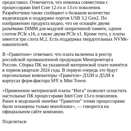
предоставил. Отмечается, что новинка совместима с
процессорами Intel Core 12-го и 13-го поколения.
Разработчики также сообщают о большом количестве
видеовходов и поддержке портов USB 3.2 Gen2. По
изображению продукта видно, что он оснащён двумя
разъёмами DIMM для модулей оперативной памяти, одним
слотом PCIe x16, а также двумя PCIe x1. Кроме того, у платы
имеется три слота M.2. Есть поддержка твердотельных NVMe-
накопителей.
В «Гравитоне» отмечают, что плата включена в реестр
российской промышленной продукции Минпромторга
России. Сборка ПК на указанной материнской плате начнётся
в первом квартале 2024 года. В первую очередь это будут
персональные компьютеры «Гравитон» Д32И и Д52И в
корпусах форм-фактора SFF и Mini Tower.
«Применение материнской платы “Инга” позволит оснастить
настольные ПК процессорами Intel Core 13-го поколения.
Ранее в модельной линейке “Гравитон” этими процессорами
были оснащены только моноблоки», — говорится на
официальном сайте компании.
Поделиться: