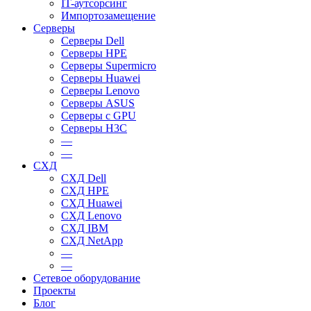
IT-аутсорсинг
Импортозамещение
Серверы
Серверы Dell
Серверы HPE
Серверы Supermicro
Серверы Huawei
Серверы Lenovo
Серверы ASUS
Серверы c GPU
Серверы H3C
—
—
СХД
СХД Dell
СХД HPE
СХД Huawei
СХД Lenovo
СХД IBM
СХД NetApp
—
—
Сетевое оборудование
Проекты
Блог