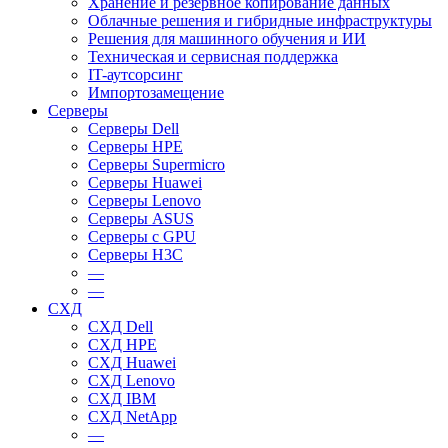
Хранение и резервное копирование данных
Облачные решения и гибридные инфраструктуры
Решения для машинного обучения и ИИ
Техническая и сервисная поддержка
IT-аутсорсинг
Импортозамещение
Серверы
Серверы Dell
Серверы HPE
Серверы Supermicro
Серверы Huawei
Серверы Lenovo
Серверы ASUS
Серверы c GPU
Серверы H3C
—
—
СХД
СХД Dell
СХД HPE
СХД Huawei
СХД Lenovo
СХД IBM
СХД NetApp
—