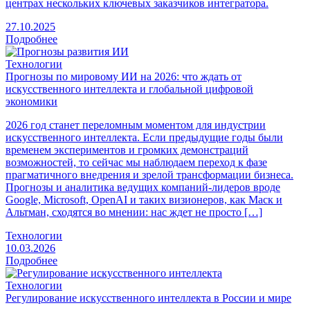
центрах нескольких ключевых заказчиков интегратора.
27.10.2025
Подробнее
Технологии
Прогнозы по мировому ИИ на 2026: что ждать от
искусственного интеллекта и глобальной цифровой
экономики
2026 год станет переломным моментом для индустрии
искусственного интеллекта. Если предыдущие годы были
временем экспериментов и громких демонстраций
возможностей, то сейчас мы наблюдаем переход к фазе
прагматичного внедрения и зрелой трансформации бизнеса.
Прогнозы и аналитика ведущих компаний-лидеров вроде
Google, Microsoft, OpenAI и таких визионеров, как Маск и
Альтман, сходятся во мнении: нас ждет не просто […]
Технологии
10.03.2026
Подробнее
Технологии
Регулирование искусственного интеллекта в России и мире