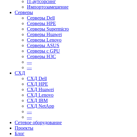
IT-аутсорсинг
Импортозамещение
Серверы
Серверы Dell
Серверы HPE
Серверы Supermicro
Серверы Huawei
Серверы Lenovo
Серверы ASUS
Серверы c GPU
Серверы H3C
—
—
СХД
СХД Dell
СХД HPE
СХД Huawei
СХД Lenovo
СХД IBM
СХД NetApp
—
—
Сетевое оборудование
Проекты
Блог