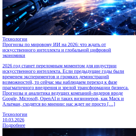
Технологии
Прогнозы по мировому ИИ на 2026: что ждать от
искусственного интеллекта и глобальной цифровой
экономики
2026 год станет переломным моментом для индустрии
искусственного интеллекта. Если предыдущие годы были
временем экспериментов и громких демонстраций
возможностей, то сейчас мы наблюдаем переход к фазе
прагматичного внедрения и зрелой трансформации бизнеса.
Прогнозы и аналитика ведущих компаний-лидеров вроде
Google, Microsoft, OpenAI и таких визионеров, как Маск и
Альтман, сходятся во мнении: нас ждет не просто […]
Технологии
10.03.2026
Подробнее