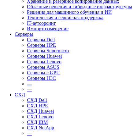
Хранение и резервное копирование данных
Облачные решения и гибридные инфраструктуры
Решения для машинного обучения и ИИ
Техническая и сервисная поддержка
IT-аутсорсинг
Импортозамещение
Серверы
Серверы Dell
Серверы HPE
Серверы Supermicro
Серверы Huawei
Серверы Lenovo
Серверы ASUS
Серверы c GPU
Серверы H3C
—
—
СХД
СХД Dell
СХД HPE
СХД Huawei
СХД Lenovo
СХД IBM
СХД NetApp
—