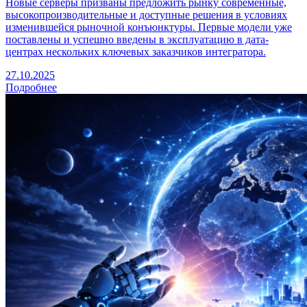
Новые серверы призваны предложить рынку современные,
высокопроизводительные и доступные решения в условиях
изменившейся рыночной конъюнктуры. Первые модели уже
поставлены и успешно введены в эксплуатацию в дата-
центрах нескольких ключевых заказчиков интегратора.
27.10.2025
Подробнее