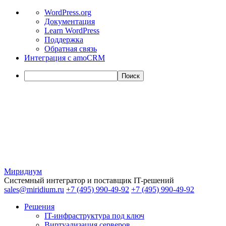
О
WordPress.org
WordPress
Документация
Learn WordPress
Поддержка
Обратная связь
Интеграция с amoCRM
Поиск
Миридиум
Системный интегратор и поставщик IT-решений
sales@miridium.ru
+7 (495) 990-49-92
+7 (495) 990-49-92
Решения
IT-инфраструктура под ключ
Виртуализация серверов