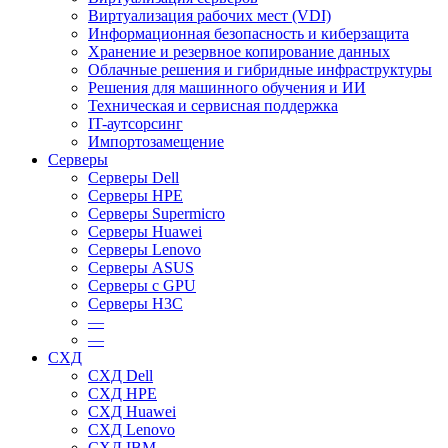
Виртуализация рабочих мест (VDI)
Информационная безопасность и киберзащита
Хранение и резервное копирование данных
Облачные решения и гибридные инфраструктуры
Решения для машинного обучения и ИИ
Техническая и сервисная поддержка
IT-аутсорсинг
Импортозамещение
Серверы
Серверы Dell
Серверы HPE
Серверы Supermicro
Серверы Huawei
Серверы Lenovo
Серверы ASUS
Серверы c GPU
Серверы H3C
—
—
СХД
СХД Dell
СХД HPE
СХД Huawei
СХД Lenovo
СХД IBM