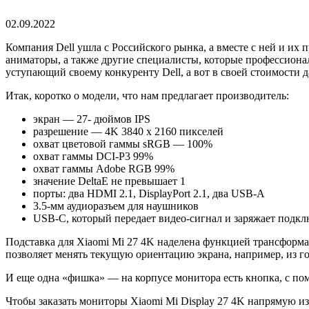
02.09.2022
Компания Dell ушла с Российского рынка, а вместе с ней и их 
аниматоры, а также другие специалисты, которые профессионал
уступающий своему конкуренту Dell, а вот в своей стоимости
Итак, коротко о модели, что нам предлагает производитель:
экран — 27- дюймов IPS
разрешение — 4K 3840 х 2160 пикселей
охват цветовой гаммы sRGB — 100%
охват гаммы DCI-P3 99%
охват гаммы Adobe RGB 99%
значение DeltaE не превышает 1
порты: два HDMI 2.1, DisplayPort 2.1, два USB-A
3.5-мм аудиоразъем для наушников
USB-C, который передает видео-сигнал и заряжает подк
Подставка для Xiaomi Mi 27 4K наделена функцией трансформа
позволяет менять текущую ориентацию экрана, например, из г
И еще одна «фишка» — на корпусе монитора есть кнопка, с п
Чтобы заказать мониторы Xiaomi Mi Display 27 4K напрямую 