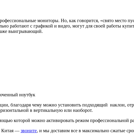
профессиональные мониторы. Но, как говорится, «свято место пу
ьно работают с графикой и видео, могут для своей работы купит
 даже выигрывающий.
люченный ноутбук
ции, благодаря чему можно установить подходящий наклон, отр
оризонтальной в вертикальную или наоборот.
омощью которой можно активировать режим профессиональной р
из Китая —
звоните
, и мы доставим все в максимально сжатые сро