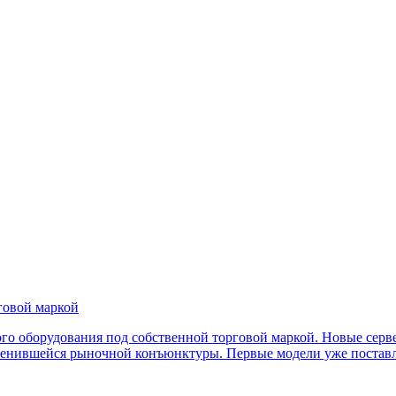
говой маркой
ого оборудования под собственной торговой маркой. Новые сер
менившейся рыночной конъюнктуры. Первые модели уже поставл