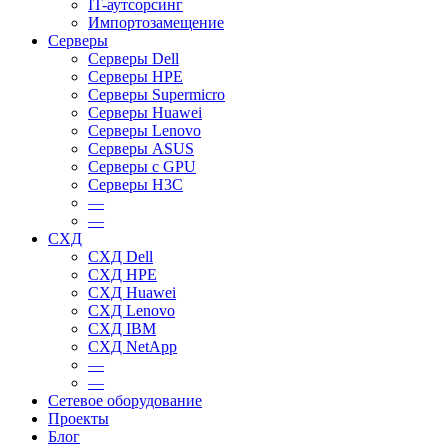
IT-аутсорсинг
Импортозамещение
Серверы
Серверы Dell
Серверы HPE
Серверы Supermicro
Серверы Huawei
Серверы Lenovo
Серверы ASUS
Серверы c GPU
Серверы H3C
—
—
СХД
СХД Dell
СХД HPE
СХД Huawei
СХД Lenovo
СХД IBM
СХД NetApp
—
—
Сетевое оборудование
Проекты
Блог