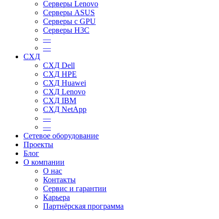
Серверы Lenovo
Серверы ASUS
Серверы c GPU
Серверы H3C
—
—
СХД
СХД Dell
СХД HPE
СХД Huawei
СХД Lenovo
СХД IBM
СХД NetApp
—
—
Сетевое оборудование
Проекты
Блог
О компании
О нас
Контакты
Сервис и гарантии
Карьера
Партнёрская программа