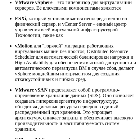
VMware vSphere
– это гипервизор для виртуализации
серверов. Её ключевыми компонентами являются
ESXi
, который устанавливается непосредственно на
физический сервер, и vCenter Server – единый центр
управления всей виртуальной инфраструктурой.
Технологии, такие как
vMotion
для “горячей” миграции работающих
виртуальных машин без простоя,
Distributed Resource
Scheduler для автоматической балансировки нагрузки и
High Availability для обеспечения высокой доступности и
автоматического перезапуска ВМ в случае сбоя, делают
vSphere мощнейшим инструментом для создания
отказоустойчивых и гибких сред.
VMware vSAN
представляет собой программно-
определяемое хранилище данных (SDS). Оно позволяет
создавать гиперконвергентную инфраструктуру,
объединяя дисковые ресурсы серверов в единый
распределённый пул хранения. Это упрощает
архитектуру, снижает затраты и обеспечивает высокую
производительность и масштабируемость систем
хранения.