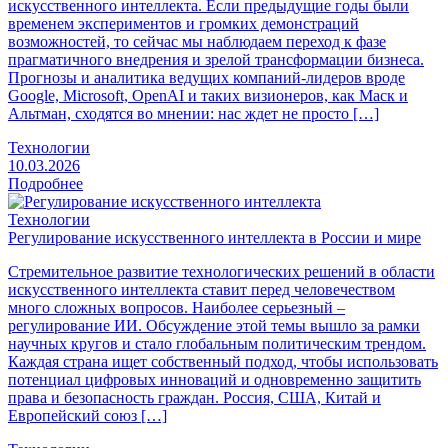
искусственного интеллекта. Если предыдущие годы были
временем экспериментов и громких демонстраций
возможностей, то сейчас мы наблюдаем переход к фазе
прагматичного внедрения и зрелой трансформации бизнеса.
Прогнозы и аналитика ведущих компаний-лидеров вроде
Google, Microsoft, OpenAI и таких визионеров, как Маск и
Альтман, сходятся во мнении: нас ждет не просто […]
Технологии
10.03.2026
Подробнее
Технологии
Регулирование искусственного интеллекта в России и мире
Стремительное развитие технологических решений в области
искусственного интеллекта ставит перед человечеством
много сложных вопросов. Наиболее серьезный –
регулирование ИИ. Обсуждение этой темы вышло за рамки
научных кругов и стало глобальным политическим трендом.
Каждая страна ищет собственный подход, чтобы использовать
потенциал цифровых инноваций и одновременно защитить
права и безопасность граждан. Россия, США, Китай и
Европейский союз […]