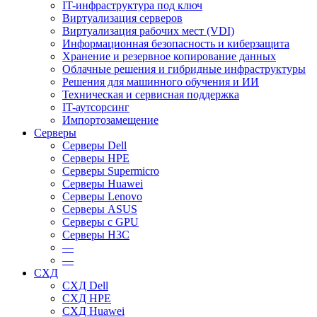
IT-инфраструктура под ключ
Виртуализация серверов
Виртуализация рабочих мест (VDI)
Информационная безопасность и киберзащита
Хранение и резервное копирование данных
Облачные решения и гибридные инфраструктуры
Решения для машинного обучения и ИИ
Техническая и сервисная поддержка
IT-аутсорсинг
Импортозамещение
Серверы
Серверы Dell
Серверы HPE
Серверы Supermicro
Серверы Huawei
Серверы Lenovo
Серверы ASUS
Серверы c GPU
Серверы H3C
—
—
СХД
СХД Dell
СХД HPE
СХД Huawei