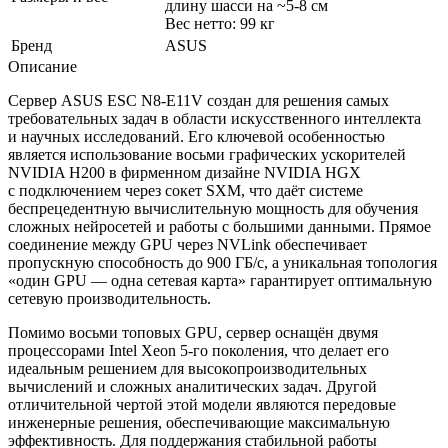
длину шасси на ~5-8 см
Вес нетто: 99 кг
Бренд
ASUS
Описание
Сервер ASUS ESC N8-E11V создан для решения самых
требовательных задач в области искусственного интеллекта
и научных исследований. Его ключевой особенностью
является использование восьми графических ускорителей
NVIDIA H200 в фирменном дизайне NVIDIA HGX
с подключением через сокет SXM, что даёт системе
беспрецедентную вычислительную мощность для обучения
сложных нейросетей и работы с большими данными. Прямое
соединение между GPU через NVLink обеспечивает
пропускную способность до 900 ГБ/с, а уникальная топология
«один GPU — одна сетевая карта» гарантирует оптимальную
сетевую производительность.
Помимо восьми топовых GPU, сервер оснащён двумя
процессорами Intel Xeon 5-го поколения, что делает его
идеальным решением для высокопроизводительных
вычислений и сложных аналитических задач. Другой
отличительной чертой этой модели являются передовые
инженерные решения, обеспечивающие максимальную
эффективность. Для поддержания стабильной работы