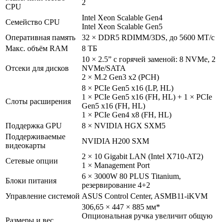
2
CPU
Intel Xeon Scalable Gen4
Семейство CPU
Intel Xeon Scalable Gen5
Оперативная память
32 × DDR5 RDIMM/3DS, до 5600 МТ/с
Макс. объём RAM
8 ТБ
10 × 2.5” с горячей заменой: 8 NVMe, 2
Отсеки для дисков
NVMe/SATA
2 × M.2 Gen3 x2 (PCH)
8 × PCIe Gen5 x16 (LP, HL)
1 × PCIe Gen5 x16 (FH, HL) + 1 × PCIe
Слоты расширения
Gen5 x16 (FH, HL)
1 × PCIe Gen4 x8 (FH, HL)
Поддержка GPU
8 × NVIDIA HGX SXM5
Поддерживаемые
NVIDIA H200 SXM
видеокарты
2 × 10 Gigabit LAN (Intel X710-AT2)
Сетевые опции
1 × Management Port
6 × 3000W 80 PLUS Titanium,
Блоки питания
резервирование 4+2
Управление системой
ASUS Control Center, ASMB11-iKVM
306,65 × 447 × 885 мм*
Опциональная ручка увеличит общую
Размеры и вес