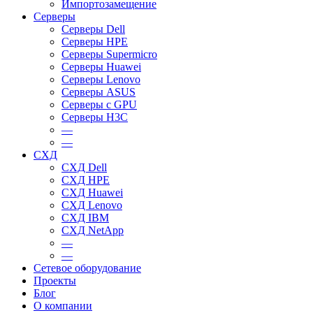
Импортозамещение
Серверы
Серверы Dell
Серверы HPE
Серверы Supermicro
Серверы Huawei
Серверы Lenovo
Серверы ASUS
Серверы c GPU
Серверы H3C
—
—
СХД
СХД Dell
СХД HPE
СХД Huawei
СХД Lenovo
СХД IBM
СХД NetApp
—
—
Сетевое оборудование
Проекты
Блог
О компании