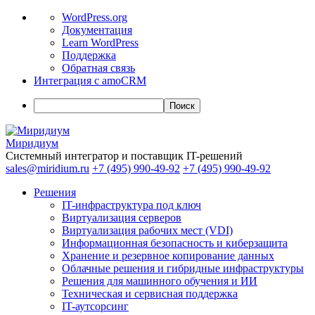
О
WordPress.org
WordPress
Документация
Learn WordPress
Поддержка
Обратная связь
Интеграция с amoCRM
Поиск
Миридиум
Системный интегратор и поставщик IT-решений
sales@miridium.ru
+7 (495) 990-49-92
+7 (495) 990-49-92
Решения
IT-инфраструктура под ключ
Виртуализация серверов
Виртуализация рабочих мест (VDI)
Информационная безопасность и киберзащита
Хранение и резервное копирование данных
Облачные решения и гибридные инфраструктуры
Решения для машинного обучения и ИИ
Техническая и сервисная поддержка
IT-аутсорсинг