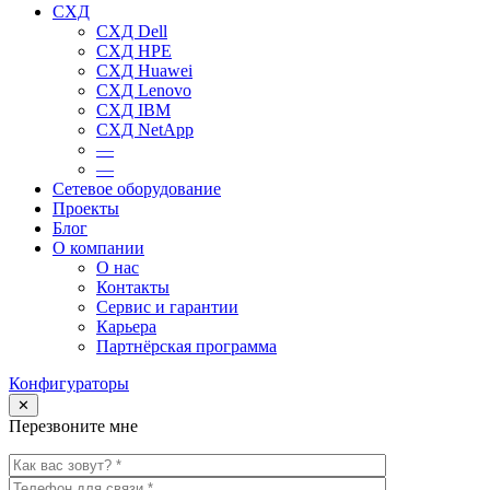
СХД
СХД Dell
СХД HPE
СХД Huawei
СХД Lenovo
СХД IBM
СХД NetApp
—
—
Сетевое оборудование
Проекты
Блог
О компании
О нас
Контакты
Сервис и гарантии
Карьера
Партнёрская программа
Конфигураторы
✕
Перезвоните мне