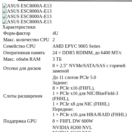
Характеристики
Форм-фактор
4U
Макс. количество CPU
2
Семейство CPU
AMD EPYC 9005 Series
Оперативная память
24 × DDR5 RDIMM, до 6400 МТ/с
Макс. объём RAM
3 ТБ
8 × 2.5" NVMe/SATA/SAS с горячей
Отсеки для дисков
заменой
До 11 слотов PCIe 5.0
Задние:
8 × PCIe x16 (FHFL),
1 × PCIe x16 для NIC/BlueField-3
Слоты расширения
(FHHL),
1 × PCIe x8 для NIC (FHHL)
Передние:
1 × PCIe x16 для HBA/RAID (FHHL)
Поддержка GPU
8 × FHFL DW 600W
NVIDIA H200 NVL