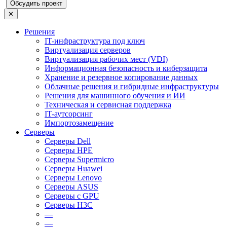
Обсудить проект
✕
Решения
IT-инфраструктура под ключ
Виртуализация серверов
Виртуализация рабочих мест (VDI)
Информационная безопасность и киберзащита
Хранение и резервное копирование данных
Облачные решения и гибридные инфраструктуры
Решения для машинного обучения и ИИ
Техническая и сервисная поддержка
IT-аутсорсинг
Импортозамещение
Серверы
Серверы Dell
Серверы HPE
Серверы Supermicro
Серверы Huawei
Серверы Lenovo
Серверы ASUS
Серверы c GPU
Серверы H3C
—
—