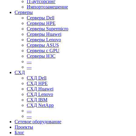
IT-аутсорсинг
Импортозамещение
Серверы
Серверы Dell
Серверы HPE
Серверы Supermicro
Серверы Huawei
Серверы Lenovo
Серверы ASUS
Серверы c GPU
Серверы H3C
—
—
СХД
СХД Dell
СХД HPE
СХД Huawei
СХД Lenovo
СХД IBM
СХД NetApp
—
—
Сетевое оборудование
Проекты
Блог