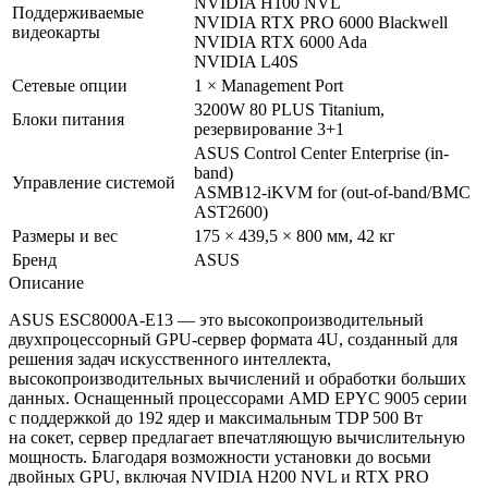
NVIDIA H100 NVL
Поддерживаемые
NVIDIA RTX PRO 6000 Blackwell
видеокарты
NVIDIA RTX 6000 Ada
NVIDIA L40S
Сетевые опции
1 × Management Port
3200W 80 PLUS Titanium,
Блоки питания
резервирование 3+1
ASUS Control Center Enterprise (in-
band)
Управление системой
ASMB12-iKVM for (out-of-band/BMC
AST2600)
Размеры и вес
175 × 439,5 × 800 мм, 42 кг
Бренд
ASUS
Описание
ASUS ESC8000A-E13 — это высокопроизводительный
двухпроцессорный GPU-сервер формата 4U, созданный для
решения задач искусственного интеллекта,
высокопроизводительных вычислений и обработки больших
данных. Оснащенный процессорами AMD EPYC 9005 серии
с поддержкой до 192 ядер и максимальным TDP 500 Вт
на сокет, сервер предлагает впечатляющую вычислительную
мощность. Благодаря возможности установки до восьми
двойных GPU, включая NVIDIA H200 NVL и RTX PRO