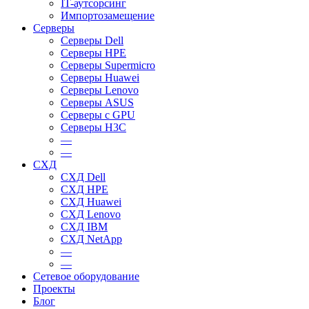
IT-аутсорсинг
Импортозамещение
Серверы
Серверы Dell
Серверы HPE
Серверы Supermicro
Серверы Huawei
Серверы Lenovo
Серверы ASUS
Серверы c GPU
Серверы H3C
—
—
СХД
СХД Dell
СХД HPE
СХД Huawei
СХД Lenovo
СХД IBM
СХД NetApp
—
—
Сетевое оборудование
Проекты
Блог