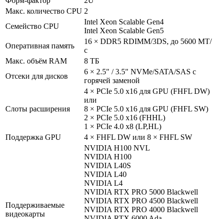
Форм-фактор
2U
Макс. количество CPU
2
Intel Xeon Scalable Gen4
Семейство CPU
Intel Xeon Scalable Gen5
16 × DDR5 RDIMM/3DS, до 5600 МТ/
Оперативная память
с
Макс. объём RAM
8 ТБ
6 × 2.5" / 3.5" NVMe/SATA/SAS с
Отсеки для дисков
горячей заменой
4 × PCIe 5.0 x16 для GPU (FHFL DW)
или
Слоты расширения
8 × PCIe 5.0 x16 для GPU (FHFL SW)
2 × PCIe 5.0 x16 (FHHL)
1 × PCIe 4.0 x8 (LP,HL)
Поддержка GPU
4 × FHFL DW или 8 × FHFL SW
NVIDIA H100 NVL
NVIDIA H100
NVIDIA L40S
NVIDIA L40
NVIDIA L4
NVIDIA RTX PRO 5000 Blackwell
NVIDIA RTX PRO 4500 Blackwell
Поддерживаемые
NVIDIA RTX PRO 4000 Blackwell
видеокарты
NVIDIA RTX 6000 Ada