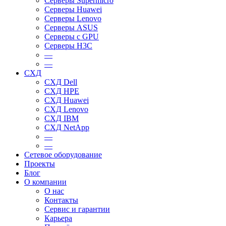
Серверы Supermicro
Серверы Huawei
Серверы Lenovo
Серверы ASUS
Серверы c GPU
Серверы H3C
—
—
СХД
СХД Dell
СХД HPE
СХД Huawei
СХД Lenovo
СХД IBM
СХД NetApp
—
—
Сетевое оборудование
Проекты
Блог
О компании
О нас
Контакты
Сервис и гарантии
Карьера