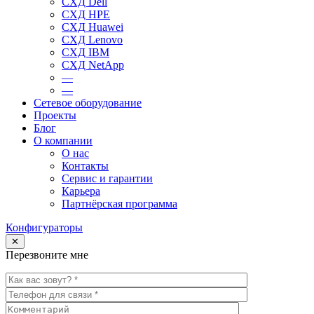
СХД Dell
СХД HPE
СХД Huawei
СХД Lenovo
СХД IBM
СХД NetApp
—
—
Сетевое оборудование
Проекты
Блог
О компании
О нас
Контакты
Сервис и гарантии
Карьера
Партнёрская программа
Конфигураторы
✕
Перезвоните мне