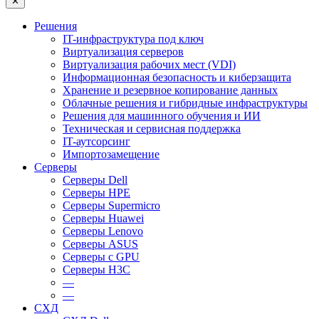
✕
Решения
IT-инфраструктура под ключ
Виртуализация серверов
Виртуализация рабочих мест (VDI)
Информационная безопасность и киберзащита
Хранение и резервное копирование данных
Облачные решения и гибридные инфраструктуры
Решения для машинного обучения и ИИ
Техническая и сервисная поддержка
IT-аутсорсинг
Импортозамещение
Серверы
Серверы Dell
Серверы HPE
Серверы Supermicro
Серверы Huawei
Серверы Lenovo
Серверы ASUS
Серверы c GPU
Серверы H3C
—
—
СХД