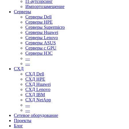
IT-аутсорсинг
Импортозамещение
Серверы
Серверы Dell
Серверы HPE
Серверы Supermicro
Серверы Huawei
Серверы Lenovo
Серверы ASUS
Серверы c GPU
Серверы H3C
—
—
СХД
СХД Dell
СХД HPE
СХД Huawei
СХД Lenovo
СХД IBM
СХД NetApp
—
—
Сетевое оборудование
Проекты
Блог